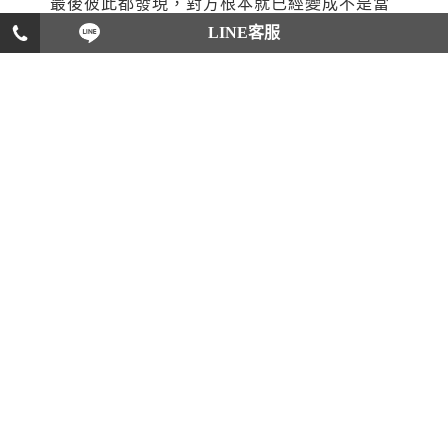
最後彼此都發現，對方根本就已經變成不是當
初所認識的人，甚至也會認為對方和自己的理
LINE客服
念不完全相同。這時，其中一方可能會因為這
樣的情況，而產生厭倦家庭或者想要
離婚
的想
法，使得厭倦家庭的人背叛配偶搞
婚外情
，至
於想要離婚的人，就可能會找一個適當的時機
和對方協議離婚。無論最終選擇離婚的原因為
何，台中法律諮詢認為，既然兩人有緣分認識
交往，到最後步入禮堂結為連理，那就應當坐
下來溝通清楚，了解到彼此間的問題，並嘗試
去解決，千萬不要一昧地就隨意做出離婚之
舉，畢竟兩人會走到結婚這一步，是談何容
易。
免費法律諮詢網
│
法律諮詢
│
離婚
│
台北法律諮
詢
│
嘉義法律諮詢