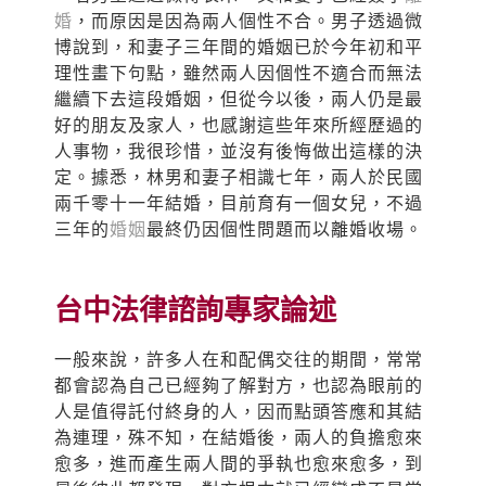
婚
，而原因是因為兩人個性不合。男子透過微
博說到，和妻子三年間的婚姻已於今年初和平
理性畫下句點，雖然兩人因個性不適合而無法
繼續下去這段婚姻，但從今以後，兩人仍是最
好的朋友及家人，也感謝這些年來所經歷過的
人事物，我很珍惜，並沒有後悔做出這樣的決
定。據悉，林男和妻子相識七年，兩人於民國
兩千零十一年結婚，目前育有一個女兒，不過
三年的
婚姻
最終仍因個性問題而以離婚收場。
台中法律諮詢專家論述
一般來說，許多人在和配偶交往的期間，常常
都會認為自己已經夠了解對方，也認為眼前的
人是值得託付終身的人，因而點頭答應和其結
為連理，殊不知，在結婚後，兩人的負擔愈來
愈多，進而產生兩人間的爭執也愈來愈多，到