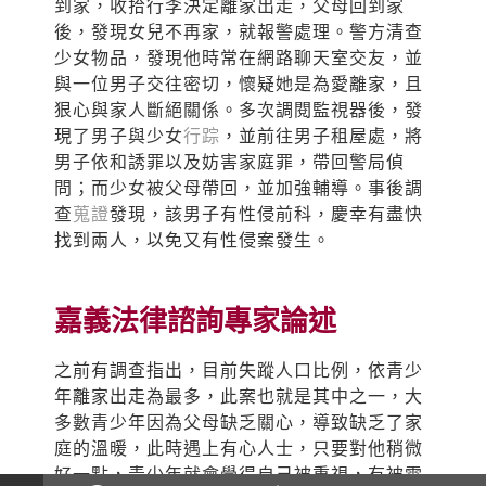
到家，收拾行李決定離家出走，父母回到家
後，發現女兒不再家，就報警處理。警方清查
少女物品，發現他時常在網路聊天室交友，並
與一位男子交往密切，懷疑她是為愛離家，且
狠心與家人斷絕關係。多次調閱監視器後，發
現了男子與少女
行踪
，並前往男子租屋處，將
男子依和誘罪以及妨害家庭罪，帶回警局偵
問；而少女被父母帶回，並加強輔導。事後調
查
蒐證
發現，該男子有性侵前科，慶幸有盡快
找到兩人，以免又有性侵案發生。
嘉義法律諮詢專家論述
之前有調查指出，目前失蹤人口比例，依青少
年離家出走為最多，此案也就是其中之一，大
多數青少年因為父母缺乏關心，導致缺乏了家
庭的溫暖，此時遇上有心人士，只要對他稍微
好一點，青少年就會覺得自己被重視，有被需