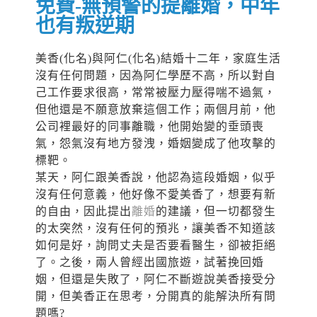
免費-無預警的提離婚，中年
也有叛逆期
美香(化名)與阿仁(化名)結婚十二年，家庭生活
沒有任何問題，因為阿仁學歷不高，所以對自
己工作要求很高，常常被壓力壓得喘不過氣，
但他還是不願意放棄這個工作；兩個月前，他
公司裡最好的同事離職，他開始變的垂頭喪
氣，怨氣沒有地方發洩，婚姻變成了他攻擊的
標靶。
某天，阿仁跟美香說，他認為這段婚姻，似乎
沒有任何意義，他好像不愛美香了，想要有新
的自由，因此提出
離婚
的建議，但一切都發生
的太突然，沒有任何的預兆，讓美香不知道該
如何是好，詢問丈夫是否要看醫生，卻被拒絕
了。之後，兩人曾經出國旅遊，試著挽回婚
姻，但還是失敗了，阿仁不斷遊說美香接受分
開，但美香正在思考，分開真的能解決所有問
題嗎?