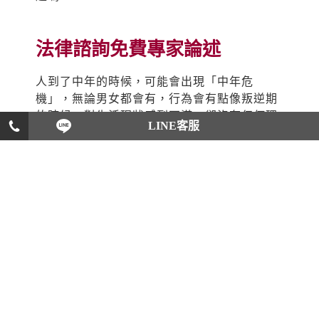
法律諮詢免費專家論述
人到了中年的時候，可能會出現「中年危
機」，無論男女都會有，行為會有點像叛逆期
的時候，對生活現狀感到不滿，卻沒有任何理
LINE客服
由，希望能改變自己人生，想要過不一樣的生
活，會出現這樣狀況的人，大多是壓力過大，
或是覺得生活沒意義，看個案中的男子，應該
就是屬於中年危機。當配偶有這樣的狀況，就
算婚姻一直以來沒有問題，他也會因為叛逆，
而進行反抗，依本個案來說，他希望有自由，
可能是想實現以前沒完成的事，遇到這樣的想
法，千萬不要阻礙，因為在叛逆的時候，阻礙
反而會造成反效果。優良推薦，還是找專業心
理諮詢師商量，依照醫師的建議，協助配偶度
過此難關，只要度過了這關，想必婚姻會回到