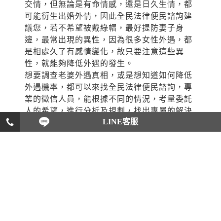
交情，但無論是有命情感，還是日久生情，都
可能衍生出婚外情，因此全民法律便民諮詢建
議您，若不希望被戴綠帽，最好提防妻子身
邊，最常出現的異性，因為很多女性外遇，都
是相處久了有感情變化，故只要注意這些異
性，就能夠降低外遇的發生。
想要調查老婆外遇真相，或是想知道如何降低
外遇機率，都可以來找全民法律便民諮詢，專
業的徵信人員，能根據不同的情況，考量委託
人的希望，進行分析及規劃，找出專屬的解決
LINE客服
方案，給予最有效的建議。
專屬外遇處理，就在全民法律
便民諮詢
如今外遇問題越來越多，而近年來女性外遇情
況也增加不少，雖說大部分老婆外遇情況，都
是與熟人有婚外情，但不同的當事人，以及不