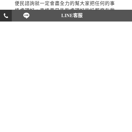
便民諮詢就一定會盡全力的幫大家把任何的事
情處理好。事情要是能夠處理好的話那麼在我
LINE客服
們身上是不是就不會有任何煩躁的事情繼續的
存在呢？
所以我們一定要讓自己過得悠閒快樂，不要讓
自己過得非常的不開心，只要有任何問題產
生，我們都一定要盡快的處理問題，絕對不能
夠讓問題一直都存在在我們的身上，這樣子是
對我們非常不好的。不論是大大小小的問題，
我們都一定要盡快的把這個問題處理掉，所以
全民法律便民諮詢可以協助大家，全民法律便
民諮詢是大家的好幫手，是大家處理任何問題
的好幫手，所以要是有任何問題的話，就一定
要盡快的找全民法律便民諮詢解決，全民法律
便民諮詢可以幫大家想辦法解決任何的問題，
大家可以信賴我們全民法律便民諮詢，把事情
放心的交給我們處理。