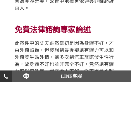
因為罪證確鑿，故台中地檢署依通姦罪嫌起訴
兩人。
免費法律諮詢專家論述
此案件中的丈夫雖然當初是因為身體不好，才
由外傭照顧，但沒想到最後卻還有體力可以和
外傭發生婚外情，還多次到汽車旅館發生性行
為，故身體不好也並非完全不好，竟然還有體
力可以搞外遇，實在令人不解，怪不得會引賴
LINE客服
大老婆如此生氣，不過案件中的妻子發現有部
分外遇事實時，就可以委託徵信社調查，藉由
徵信社蒐證來採集更多的通姦證據，最後在針
對通姦證據順利提告，這樣才能避免敗訴的可
能性，不過這些都是要透過專業又優秀的徵信
社，才能將證據收集完整，在此優良徵信社推
薦給您，大愛徵信社就是優秀又專業的徵信團
隊，可以為您執行最縝密的抓姦計畫，並提供