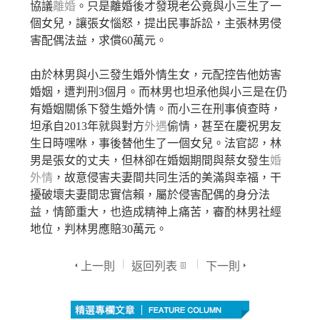
協議
離婚
。只是離婚後才發現老公竟與小三生了一
個女兒，讓張女惱怒，提出民事訴訟，主張林男侵
害配偶法益，求償60萬元。
由於林男與小三發生婚外情生女，元配控告他妨害
婚姻，遭判刑3個月。而林男也坦承他與小三是在仍
有婚姻關係下發生婚外情。而小三在刑事偵查時，
坦承自2013年就與對方
外遇
偷情，甚至在慶祝男友
生日時嘿咻，事後替他生了一個女兒。法官認，林
男是張女的丈夫，但林卻在婚姻期間與蔡女發生
婚
外情
，故意侵害夫妻間共同生活的美滿與幸福，干
擾破壞夫妻間忠實信賴，屬於侵害配偶的身分法
益，情節重大，也造成精神上痛苦，審酌林男社經
地位，判林男應賠30萬元。
上一則
返回列表
下一則