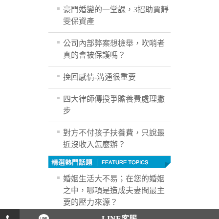
豪門婚變的一堂課，3招助賈靜
雯保資產
公司內部弊案想檢舉，吹哨者
真的會被保護嗎？
挽回感情-溝通很重要
四大律師傳授爭贍養費處理撇
步
對方不付孩子扶養費，只說最
近沒收入怎麼辦？
婚姻生活大不易；在您的婚姻
之中，哪項是造成夫妻間最主
要的壓力來源？
LINE客服