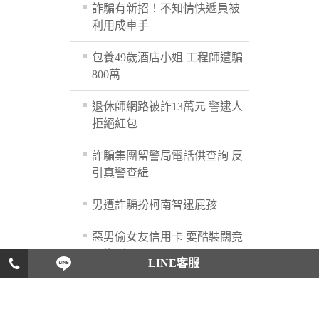
詐騙有新招！不知情快遞員被
利用成車手
包養49歲酒店小姐 工程師遭騙
800萬
退休師網路被詐13萬元 警逮人
拒絕紅包
詐騙集團留警局電話供查詢 反
引真警查緝
男遭詐騙扮柯南智逮屁孩
惡男偷女友信用卡 耍酷裝闊竟
是盜刷
LINE客服
愛演！撫胸蹲地 嗆房客逼死人
自以為人氣高漲 匯錢後才知攏