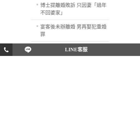
博士提離婚敗訴 只因妻「過年
不回婆家」
宴客後未辦離婚 男再娶犯重婚
罪
訂婚宴餐費雙方喬不定 女方
LINE客服
不想嫁了
為吵夫妻財產制 結婚18天就閃
離
妻離家多年 夫罹患重度癡呆提
離婚獲准
妻自爆與小王外遇 夫僅告小
王法院不受理
夫疑妻不貞提離婚 二審判扶養