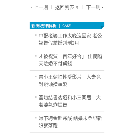
上一則
返回列表
下一則
中配老婆工作太晚沒回家 老公
誣告假結婚判刑2月
才被祝賀「百年好合」 佳偶隔
天離婚不付桌錢
告小王偷拍性愛影片 人妻竟
對鏡頭撥頭髮
簽切結書後還和小三同居 大
老婆氣炸提告
嫌下聘金飾寒酸 結婚未登記新
娘就落跑