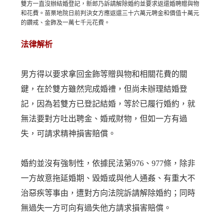
雙方一直沒辦結婚登記，新郎乃訴請解除婚約並要求返還婚聘贈與物
和花費。苗栗地院日前判決女方應返還三十六萬元聘金和價值十萬元
的鑽戒、金飾及一萬七千元花費。
法律解析
男方得以要求拿回金飾等贈與物和相關花費的關
鍵，在於雙方雖然完成婚禮，但尚未辦理結婚登
記，因為若雙方已登記結婚，等於已履行婚約，就
無法要對方吐出聘金、婚戒財物，但如一方有過
失，可請求精神損害賠償。
婚約並沒有強制性，依據民法第976、977條，除非
一方故意拖延婚期、毀婚或與他人通姦、有重大不
治惡疾等事由，遭對方向法院訴請解除婚約；同時
無過失一方可向有過失他方請求損害賠償。