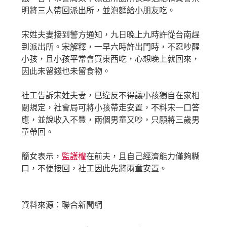
明將三人帶回派出所，並泡麵給小朋友吃。
宋姓夫妻接到警方通知，九日晚上九時許從台南趕
到派出所。宋解釋，一早六時許出門時，不忍吵醒
小孩，且小孩平常會買東西吃，心想晚上就回來，
因此未留錢也未留食物。
社工告訴宋姓夫妻，已違反不得讓小孩獨自在家相
關規定，社會局可將小孩帶走安置，不料宋一口答
應，並說收入不豐，兩個男童又吵，只願將三歲男
童帶回。
簡女表示，
監護權
在前夫，且自己經濟能力僅夠糊
口，不便接回，社工因此先將兩童安置。
資料來源：聯合新聞網