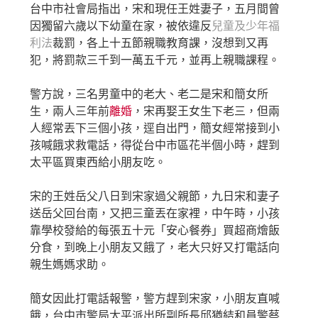
台中市社會局指出，宋和現任王姓妻子，五月間曾
因獨留六歲以下幼童在家，被依違反
兒童及少年福
利法
裁罰，各上十五節親職教育課，沒想到又再
犯，將罰款三千到一萬五千元，並再上親職課程。
警方說，三名男童中的老大、老二是宋和簡女所
生，兩人三年前
離婚
，宋再娶王女生下老三，但兩
人經常丟下三個小孩，逕自出門，簡女經常接到小
孩喊餓求救電話，得從台中市區花半個小時，趕到
太平區買東西給小朋友吃。
宋的王姓岳父八日到宋家過父親節，九日宋和妻子
送岳父回台南，又把三童丟在家裡，中午時，小孩
靠學校發給的每張五十元「安心餐券」買超商燴飯
分食，到晚上小朋友又餓了，老大只好又打電話向
親生媽媽求助。
簡女因此打電話報警，警方趕到宋家，小朋友直喊
餓，台中市警局太平派出所副所長邱猶結和員警蔡