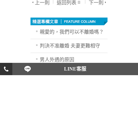
上一則
返回列表
下一則
親愛的，我們可以不離婚嗎？
判決不准離婚 夫妻更難相守
男人外遇的原因
LINE客服
外遇不是一句「他們很曖昧」
就能求償：侵害配偶權案件的
法律諮詢與判決解析
公司內部弊案想檢舉，吹哨者
真的會被保護嗎？
女人徵信測愛情或婚姻中，你